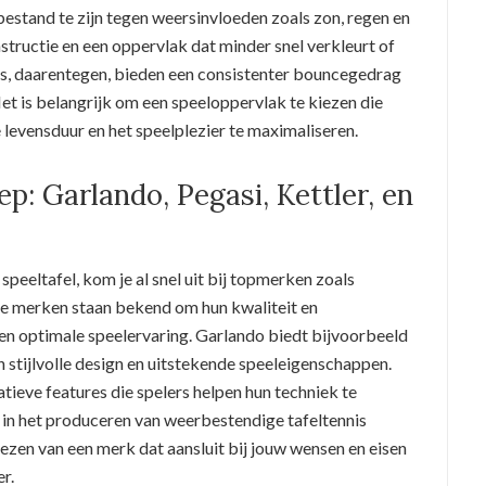
bestand te zijn tegen weersinvloeden zoals zon, regen en
tructie en een oppervlak dat minder snel verkleurt of
ls, daarentegen, bieden een consistenter bouncegedrag
Het is belangrijk om een speeloppervlak te kiezen die
 levensduur en het speelplezier te maximaliseren.
p: Garlando, Pegasi, Kettler, en
peeltafel, kom je al snel uit bij topmerken zoals
ze merken staan bekend om hun kwaliteit en
en optimale speelervaring. Garlando biedt bijvoorbeeld
n stijlvolle design en uitstekende speeleigenschappen.
atieve features die spelers helpen hun techniek te
t in het produceren van weerbestendige tafeltennis
iezen van een merk dat aansluit bij jouw wensen en eisen
er.