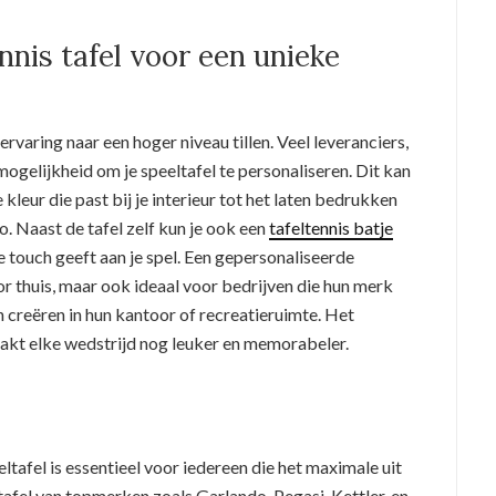
ennis tafel voor een unieke
ervaring naar een hoger niveau tillen. Veel leveranciers,
mogelijkheid om je speeltafel te personaliseren. Dit kan
kleur die past bij je interieur tot het laten bedrukken
o. Naast de tafel zelf kun je ook een
tafeltennis batje
e touch geeft aan je spel. Een gepersonaliseerde
voor thuis, maar ook ideaal voor bedrijven die hun merk
n creëren in hun kantoor of recreatieruimte. Het
akt elke wedstrijd nog leuker en memorabeler.
ltafel is essentieel voor iedereen die het maximale uit
n tafel van topmerken zoals Garlando, Pegasi, Kettler, en